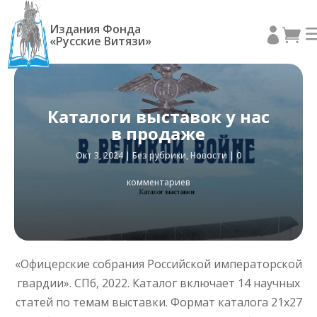
Издания Фонда


«Русские Витязи»
Каталоги выставок у нас
в продаже
Окт 3, 2024
|
Без рубрики
,
Новости
|
0
комментариев
«Офицерские собрания Российской императорской
гвардии». СПб, 2022. Каталог включает 14 научных
статей по темам выставки. Формат каталога 21х27