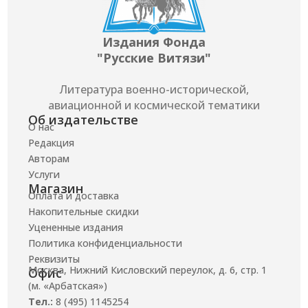
Издания Фонда
"Русские Витязи"
Литература военно-исторической,
авиационной и космической тематики
Об издательстве
О нас
Редакция
Авторам
Услуги
Магазин
Оплата и доставка
Накопительные скидки
Уцененные издания
Политика конфиденциальности
Реквизиты
Москва, Нижний Кисловский переулок, д. 6, стр. 1
Офис
(м. «Арбатская»)
Тел.:
8 (495) 1145254