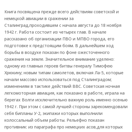
битве
на
Книга посвящена прежде всего действиям советской и
Волге:
немецкой авиации в сражении за
оборона
Сталинград,проходившем с начала августа до 18 ноября
1942 г. Работа состоит из четырех глав. В начале
рассказано об организации ПВО и МПВО города, его
подготовке к предстоящим боям. В дальнейшем ход
борьбы в воздухе показан по фоне ожесточенного
сражения на земле. Значительное внимание уделено:
одному из главных героев битвы генералу Тимофею
Хрюкину; новым типам самолетов, включая Ла-5, которые
начали массово использоваться под Сталинградом;
изменениям в тактике действий ВВС. Советская ночная
легкомоторная авиация, как показано в работе, играла на
берегах Волги исключительно важную роль именно осенью
1942 г. При этом с самой лучшей стороны зарекомендовали
себя бипланы У-2, экипажи которых выполнили
колоссальный объем работы. Рельефно показан
противник: из параграфа про немецких асов,для которых