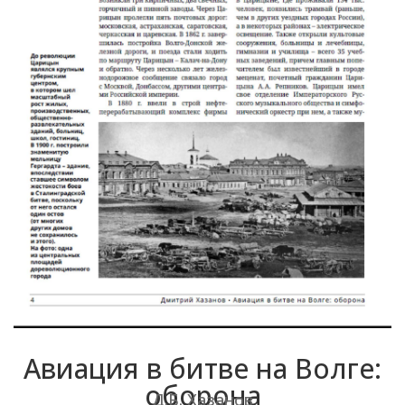
Авиация в битве на Волге:
оборона
Д.Б. Хазанов