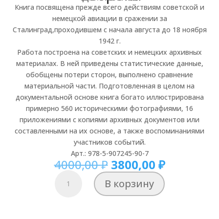
Книга посвящена прежде всего действиям советской и
немецкой авиации в сражении за
Сталинград,проходившем с начала августа до 18 ноября
1942 г.
Работа построена на советских и немецких архивных
материалах. В ней приведены статистические данные,
обобщены потери сторон, выполнено сравнение
материальной части. Подготовленная в целом на
документальной основе книга богато иллюстрирована
примерно 560 историческими фотографиями, 16
приложениями с копиями архивных документов или
составленными на их основе, а также воспоминаниями
участников событий.
Арт.: 978-5-907245-90-7
Первоначальная
Текущая
4000,00
₽
3800,00
₽
цена
цена:
Количество
В корзину
составляла
3800,00 ₽
товара
4000,00 ₽.
Авиация
в