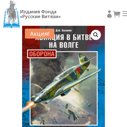
Издания Фонда


«Русские Витязи»
Акция!